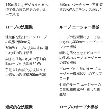
140m満足なデジタルの布の
250mのバッチ ループ汽船装
印字機の蒸気暖房の長いル
置30KWのステンレス鋼304
ープ汽船
ロープの洗濯機
ループ エージャー機械
連続的な洗浄ライン ロープ
ロープの洗濯機によって結
の洗濯機80m/分
合される330mのループ エー
ジャー機械
50kWロープの洗浄の前の開
いた幅の洗浄部屋
鋼鉄を風化させるビロード
の生地のループ エージャー
染まる生地のための手動自
の織物機械
動ロープの洗濯機50kW
ビロードの生地のループ エ
手動自動連続的な洗浄ライ
ージャー機械600mのアップ
ン織物の洗濯機200m/部屋
ロード
処置のループ エージャーの
自動織物機械を印刷した後
生地
連続的な洗濯機
ロープのオープナ機械