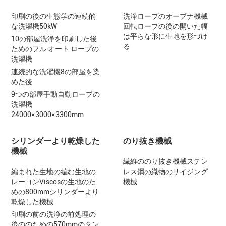
印刷の後の生態学の連続的
洗浄ロープのオープナ機械
な洗濯機50kW
回転ロープの後の開いた幅
は平らな形に生地を形づけ
10の部屋洗浄を印刷した後
る
ためのフル オート ロープの
洗濯機
連続的な洗濯機8の部屋を染
めた後
9つの部屋手動自動ロープの
洗濯機
24000×3000×3300mm
シリンダーより乾燥した
のり抜き機械
機械
繊維ののり抜き機械ステン
編まれた生地の編む生地の
レス鋼の織物のサイジング
レーヨンViscosの生地のた
機械
めの800mmシリンダーより
乾燥した機械
印刷の前の洗浄の前処理の
後ののための570mmのタン