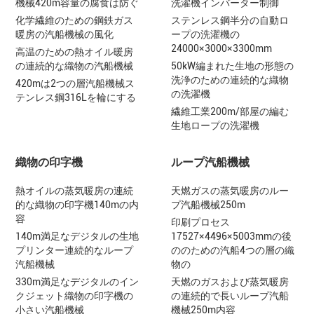
機械420m容量の腐食は防ぐ
洗濯機インバーター制御
化学繊維のための鋼鉄ガス
ステンレス鋼半分の自動ロ
暖房の汽船機械の風化
ープの洗濯機の
24000×3000×3300mm
高温のための熱オイル暖房
の連続的な織物の汽船機械
50kW編まれた生地の形態の
洗浄のための連続的な織物
420mは2つの層汽船機械ス
の洗濯機
テンレス鋼316Lを輪にする
繊維工業200m/部屋の編む
生地ロープの洗濯機
織物の印字機
ループ汽船機械
熱オイルの蒸気暖房の連続
天燃ガスの蒸気暖房のルー
的な織物の印字機140mの内
プ汽船機械250m
容
印刷プロセス
140m満足なデジタルの生地
17527×4496×5003mmの後
プリンター連続的なループ
ののための汽船4つの層の織
汽船機械
物の
330m満足なデジタルのイン
天燃のガスおよび蒸気暖房
クジェット織物の印字機の
の連続的で長いループ汽船
小さい汽船機械
機械250m内容