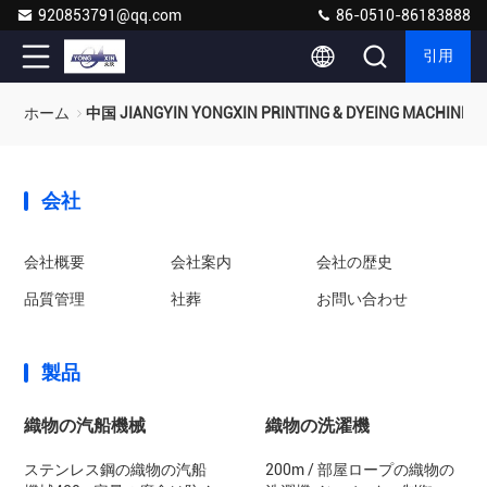
920853791@qq.com
86-0510-86183888
引用
ホーム
中国 JIANGYIN YONGXIN PRINTING & DYEING MACHINERY
会社
会社概要
会社案内
会社の歴史
品質管理
社葬
お問い合わせ
製品
織物の汽船機械
織物の洗濯機
ステンレス鋼の織物の汽船
200m / 部屋ロープの織物の